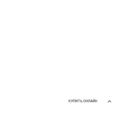
КУПИТЬ ОНЛАЙН
КУПИТЬ ОНЛАЙН
Zurück zum 