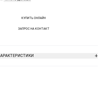
КУПИТЬ ОНЛАЙН
КУПИТЬ ОНЛАЙН
ЗАПРОС НА КОНТАКТ
ЗАПРОС НА КОНТАКТ
+
ХАРАКТЕРИСТИКИ
е трапециевидное лезвие
 заточка