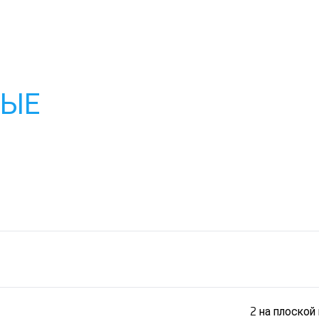
НЫЕ
2 на плоско