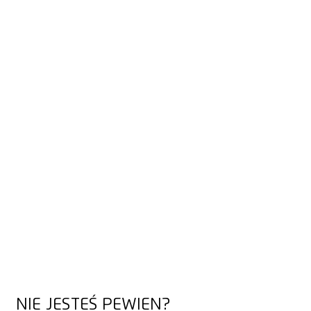
WSKAZÓWKI DOTYCZĄCE CIĘCIA
TAŚMY KLEJĄCEJ
Nasze filmy pokazują, jak najlepiej ciąć: przede wszystkim
nasze krótkie Knife Hacks oraz szczegółowe filmy
szkoleniowe, które dotyczą również innych materiałów.
ODKRYJ TRIKI ZWIĄZANE Z NOŻAMI
ODKRYJ TRIKI ZWIĄZANE Z NOŻAMI
NIE JESTEŚ PEWIEN?