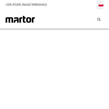
LISTA ŻYCZEŃ
ZNAJDŹ SPRZEDAWCĘ
ZASTOSOWANIA
CIĘCIE TAŚMY KLEJĄCEJ