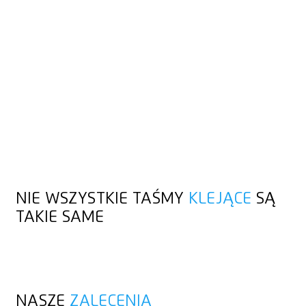
TO POZOSTAJE
W PAMIĘCI
Karton i taśma klejąca to naturalni sprzymierzeńcy. Do obu
zazwyczaj używa się tego samego narzędzia tnącego. W obu
przypadkach należy trzymać uchwyt lekko ukośnie podczas
cięcia. Bardziej wytrzymała taśma tkaninowa znajduje
zastosowanie również bez kartonu. Jednak nawet to nie
stanowi przeszkody dla wysokiej jakości noża
bezpieczeństwa.
NIE WSZYSTKIE TAŚMY
KLEJĄCE
SĄ
TAKIE SAME
NASZE
ZALECENIA