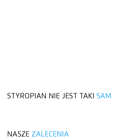
PRZEZ
ŚRODEK
Styropian jest popularnym materiałem izolacyjnym i
zabezpieczeniem transportowym. Pomimo swojej grubości
można go łatwo złamać. Tym trudniejsze jest precyzyjne i
czyste cięcie styropianu. Nie powinno też dochodzić do
kruszenia się materiału. Jest to jeden z wielu powodów, dla
których w MARTOR znajdziesz wyłącznie noże bezpieczeństwa
z wyjątkowo ostrym ostrzem. Tutaj polecamy kilka modeli o
większej głębokości cięcia.
STYROPIAN NIE JEST TAKI
SAM
NASZE
ZALECENIA