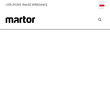
LISTA ŻYCZEŃ
ZNAJDŹ SPRZEDAWCĘ
ZASTOSOWANIA
CIĘCIE STYROPIANU