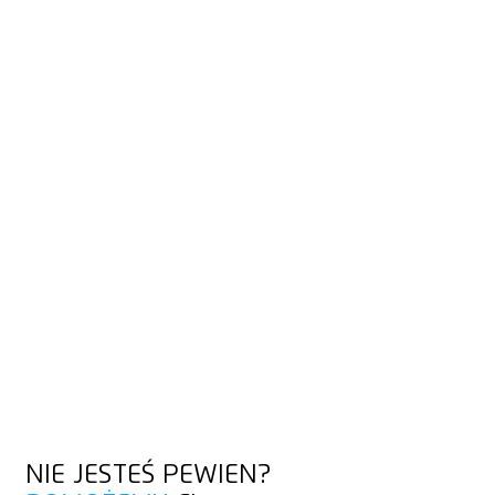
WSKAZÓWKI DOTYCZĄCE CIĘCIA
STYROPIANU
Nasze filmy pokazują, jak najlepiej ciąć: przede wszystkim
nasze krótkie Knife Hacks oraz szczegółowe filmy
szkoleniowe, które dotyczą również innych materiałów.
ODKRYJ TRIKI ZWIĄZANE Z NOŻAMI
ODKRYJ TRIKI ZWIĄZANE Z NOŻAMI
NIE JESTEŚ PEWIEN?