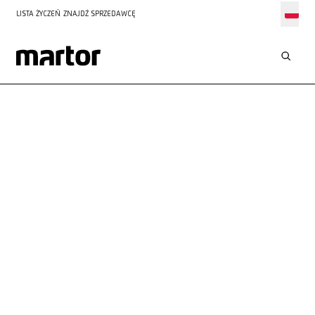
LISTA ŻYCZEŃ
ZNAJDŹ SPRZEDAWCĘ
KONTAKT
Z NAMI
Zawsze służymy Ci radą i pomocą. Możesz skontaktować się z
nami telefonicznie lub wypełnić nasz formularz kontaktowy –
czekamy na Twoje zapytanie!
Indywidualna obsługa
Szybka odpowiedź w ciągu 48 godzin
Wszystkie informacje zawsze pod ręką