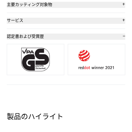
高い安全性
+
主要カッティング対象物
安全なブレード交換(マグネット式)
ダンボール：3枚重ねまで
+
サービス
最高の耐摩耗性
巻きつけフィルム、ストレッチフィルム、収縮フィルム
安全性ポスター
−
認定書および受賞歴
特にエルゴノミック
プラスチック製ストラップ
トレーニングビデオ
2倍使用できるブレード
巻き取り製品を剥ぎ取る
テクニカルデータシート
カッティング深さ (21 mm)
フォーム材、発泡スチロール
コンサルティング
セラミック製ブレードの交換
PVCフロア材
右利きおよび左利き用
袋詰め品
製品のハイライト
固定用ハトメ
不織布