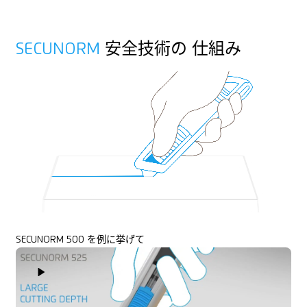
プロモーション用印刷に適しています
接着テープ
SECUNORM
安全技術の 仕組み
巻き取りフィルムおよび紙
綱、紐
フェルト
ゴム
繊維
SECUNORM 500 を例に挙げて
Play Video