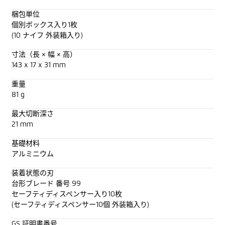
梱包単位
個別ボックス入り1枚
(10 ナイフ 外装箱入り)
寸法（長 × 幅 × 高）
143 x 17 x 31 mm
重量
81 g
最大切断深さ
21 mm
基礎材料
アルミニウム
装着状態の刃
台形ブレード 番号 99
セーフティディスペンサー入り10枚
(セーフティディスペンサー10個 外装箱入り)
GS 証明書番号