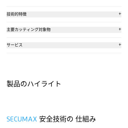
+
技術的特徴
最高の安全性
+
主要カッティング対象物
ツール不要のブレード交換
巻きつけフィルム、ストレッチフィルム、収縮フィルム
+
サービス
エルゴノミック仕様
巻き取りフィルムおよび紙
コンサルティング
4倍使用できるブレード
ラミネートフィルム
製品のハイライト
カッティング深さ (2 mm)
ラミネートフィルム
右利きおよび左利き用
プロモーション用印刷に適しています
SECUMAX
安全技術の 仕組み