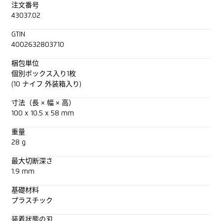
注文番号
43037.02
GTIN
4002632803710
梱包単位
個別ボックス入り1枚
(10 ナイフ 外装箱入り)
寸法（長 × 幅 × 高）
100 x 10.5 x 58 mm
重量
28 g
最大切断深さ
1.9 mm
基礎材料
プラスチック
装着状態の刃