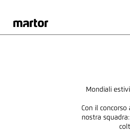
IL TUO GIOCO.
IL TUO STRUMEN
Mentre i Mondiali celebrano le loro star, noi rendiamo oma
Partecipa anche tu e vinci un proiettore Nebula per guarda
PARTECIPA ORA
PARTECIPA ORA
Mondiali esti
Con il concorso
nostra squadra:
col