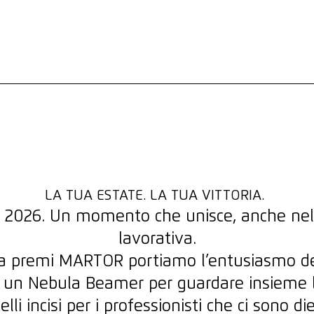
TO.
ggio a chi dà il massimo.
re insieme la finale.
LA TUA ESTATE. LA TUA VITTORIA.
vi 2026. Un momento che unisce, anche nell
lavorativa.
 a premi MARTOR portiamo l’entusiasmo de
 un Nebula Beamer per guardare insieme la
telli incisi per i professionisti che ci sono die