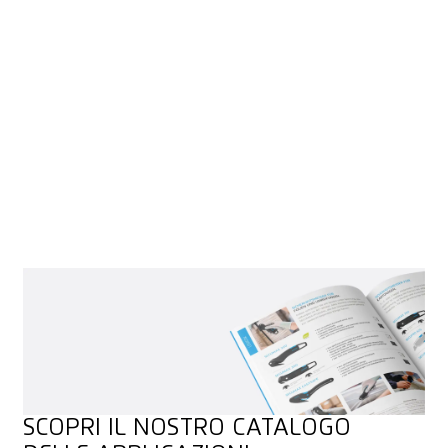
QUALITÀ
Una scienza a sé stante, ma anche di fondamentale
importanza nella pratica. Da MARTOR troverai un vasto
assortimento di eccellenti lame di ricambio. Molto affilate, per
evitare scivolamenti e sprechi di energia. Molto robuste, per
garantire una lunga durata. E molto facili da sostituire, per
tornare rapidamente operativi.
PANORAMICA
PANORAMICA
SCOPRI IL NOSTRO CATALOGO