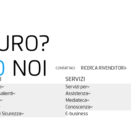
CURO?
O
NOI
RICERCA RIVENDITORI
CONTATTACI
RICERCA RIVENDITORI
CONTATTACI
I
SERVIZI
o
Servizi per
alienti
Assistenza
Mediateca
Conoscenza
i Sicurezza
E-business