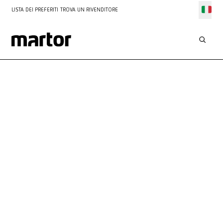
LISTA DEI PREFERITI
TROVA UN RIVENDITORE
IL
TUO
CONTATTO
CON NOI
Siamo sempre a tua disposizione per consigli e assistenza.
Puoi contattarci telefonicamente o compilare il nostro modulo
di contatto: saremo lieti di ricevere la tua richiesta!
Servizio personalizzato
Risposta rapida entro 48 ore
Tutte le informazioni sempre a portata di mano