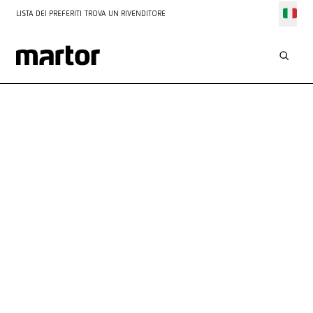
LISTA DEI PREFERITI
TROVA UN RIVENDITORE
IL
TUO
CONTATTO
CON NOI
Siamo sempre a tua disposizione per consigli e assistenza.
Puoi contattarci telefonicamente o compilare il nostro modulo
di contatto: saremo lieti di ricevere la tua richiesta!
Servizio personalizzato
Risposta rapida entro 48 ore
Tutte le informazioni sempre a portata di mano