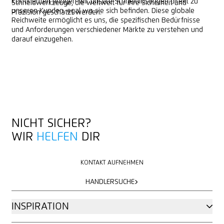
Kontinenten bringen wir unsere Schneidlösungen direkt zu
Schneidwerkzeuge, die weltweit für ihre Sicherheit und
unseren Kunden, egal wo sie sich befinden. Diese globale
Präzision geschätzt werden.
Reichweite ermöglicht es uns, die spezifischen Bedürfnisse
und Anforderungen verschiedener Märkte zu verstehen und
darauf einzugehen.
ZUR HÄNDLERSUCHE
ZUR HÄNDLERSUCHE
NICHT SICHER?
WIR
HELFEN
DIR
KONTAKT AUFNEHMEN
KONTAKT AUFNEHMEN
HÄNDLERSUCHE
HÄNDLERSUCHE
INSPIRATION