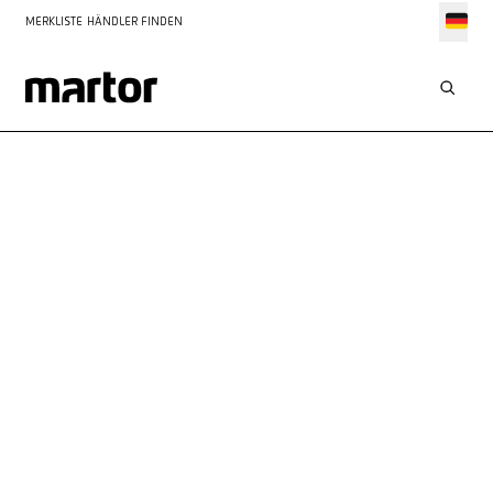
MERKLISTE
HÄNDLER FINDEN
ANWENDUNGEN
SCHNEIDJOB SÄCKE