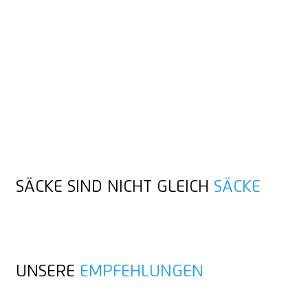
SO
LÄUFT'S
AM BESTEN (HERAUS)
Säcke sind ein unverzichtbares Transportmittel für Schüttgüter
aller Art. Da die Sackhülle nachgeben kann, greife zu einem
Schneidwerkzeug, mit dem du effizient einstechen kannst.
Unsere Sackexperten sind außerdem so konzipiert, dass sie
mit den herausströmenden Inhalten - Pulver, Granulat,
Flüssigkeiten - sehr gut klarkommen, ohne zu blockieren.
SÄCKE SIND NICHT GLEICH
SÄCKE
UNSERE
EMPFEHLUNGEN