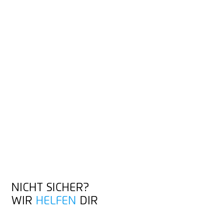
SCHNEIDTIPPS ZU
SÄCKEN
Was du wie am besten schneidest, das zeigen dir unsere
Videos: vor allem unsere kurzen Knife Hacks und die
ausführlichen Trainingsvideos, in denen es auch um andere
Materialien geht.
KNIFE HACKS ENTDECKEN
KNIFE HACKS ENTDECKEN
NICHT SICHER?
WIR
HELFEN
DIR
KONTAKT AUFNEHMEN