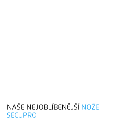
TAKTO FUNGUJE
BEZPEČNOSTNÍ
TECHNOLOGIE
„Inteligentní“ řezací nástroj. Jakmile čepel opustí řezaný
materiál, sama se zasune zpět do rukojeti. I když držíte
posunovač nebo páčku stisknuté.
Plně automatické zatažení čepele pro velmi vysokou ochranu
uživatele
Vysoká ochrana zboží u nožů SECUPRO s malou hloubkou
řezu
NAŠE NEJOBLÍBENĚJŠÍ
NOŽE
SECUPRO