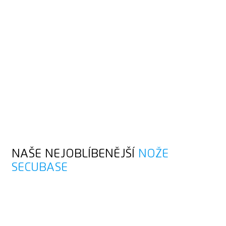
TAKTO FUNGUJE
BEZPEČNOSTNÍ
TECHNOLOGIE
Zpětný chod čepele tě chrání před poraněním. Alternativně
můžeš čepel také aretovat. Po uvolnění aretace se čepel vrátí
zpět jako obvykle.
Volitelně: automatické zatažení čepele pro vysokou ochranu
uživatele
NAŠE NEJOBLÍBENĚJŠÍ
NOŽE
SECUBASE