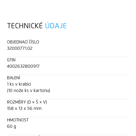
TECHNICKÉ
ÚDAJE
OBJEDNACÍ ČÍSLO
32000771.02
GTIN
4002632800917
BALENÍ
1 ks v krabici
(10 nože ks v kartonu)
ROZMĚRY (D × Š × V)
158 x 13 x 56 mm
HMOTNOST
60 g