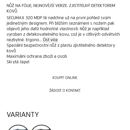
NŮŽ NA FÓLIE, NEJNOVĚJŠÍ VERZE. ZJISTITELNÝ DETEKTOREM
KOVŮ.
SECUMAX 320 MDP tě nadchne už na první pohled svým
jedinečným designem. Při bližším seznámení s nožem pak
objevíš jeho další hodnotné vlastnosti. Nůž je například
vyroben z detekovatelného kovu, což je v citlivých odvětvích
nezbytné. Ergono...
Číst více
Speciální bezpečnostní nůž z plastu zjistitelného detektory
kovů
Maximální ochrana zboží a osob
Skrytá čepel
KOUPIT ONLINE
KOUPIT ONLINE
ŽÁDOST O KONTAKT
ŽÁDOST O KONTAKT
VARIANTY