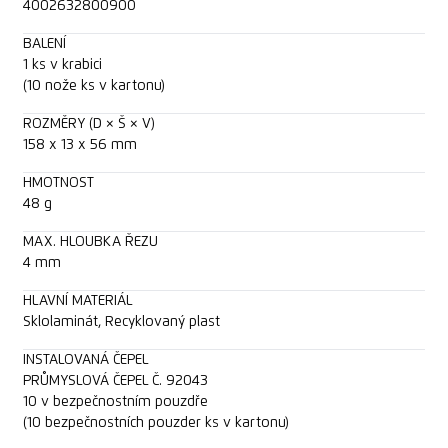
4002632800900
BALENÍ
1 ks v krabici
(10 nože ks v kartonu)
ROZMĚRY (D × Š × V)
158 x 13 x 56 mm
HMOTNOST
48 g
MAX. HLOUBKA ŘEZU
4 mm
HLAVNÍ MATERIÁL
Sklolaminát, Recyklovaný plast
INSTALOVANÁ ČEPEL
PRŮMYSLOVÁ ČEPEL Č. 92043
10 v bezpečnostním pouzdře
(10 bezpečnostních pouzder ks v kartonu)