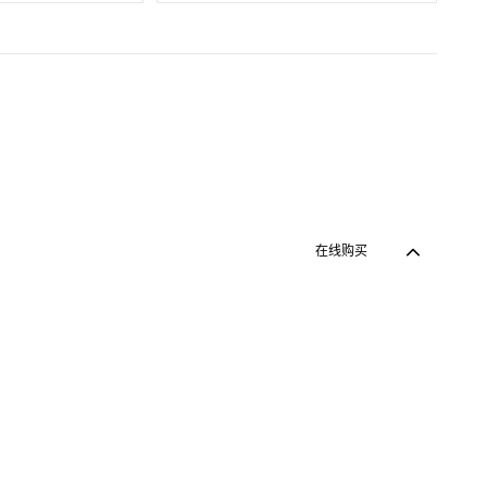
乙烯
的刀片
 mm)
刀尖的梯形刀片
在线购买
在线购买
Zurück zum 
使用