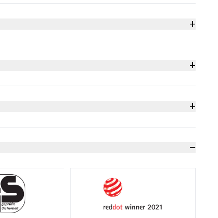
+
+
2 层
更换
+
和收缩金属薄片
−
体工程学