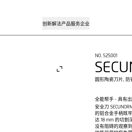
创新解法
产品
服务
企业
NO. 525001
SECU
圆形陶瓷刀片, 防
全能帮手 - 具有
安全刀 SECUN
的铝合金手柄既
达 18 mm 的切
没有阻碍的观察