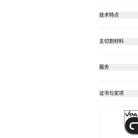
技术特点
安全性高
主切割材料
硬纸板：最高 
无工具刀片
服务
安全海报
包装、伸展
非常耐磨
证书与奖项
技术数据表
塑胶打包带
非常符合人