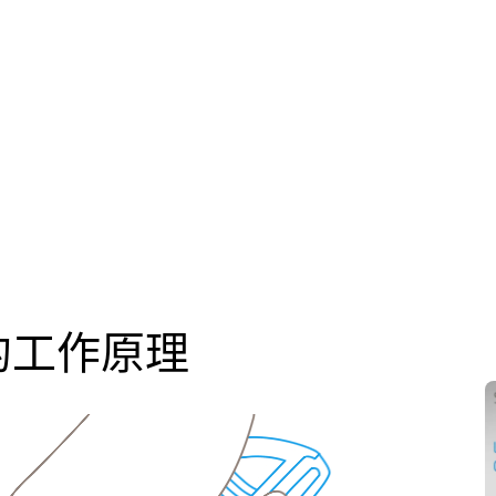
数层金属薄
挂绳孔
纱线，绳索
可打印，适
毛毡
橡胶
的工作原理
纺织，材料