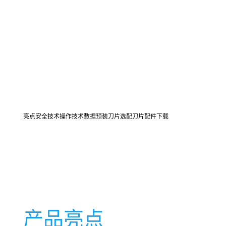
亮点
安全技术
操作
技术数据
预装刀片
选配刀片
配件
下载
产品亮点