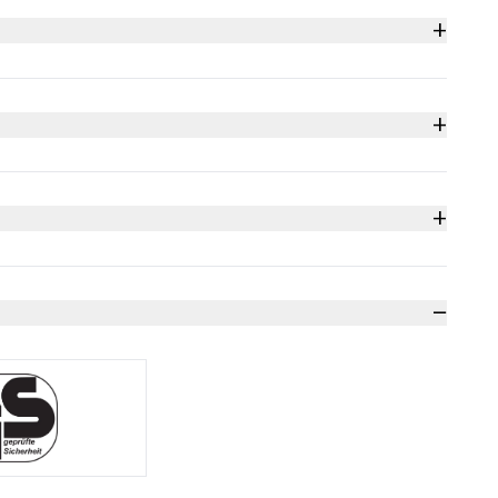
+
别
+
乙烯
+
程学
−
mm)
使用