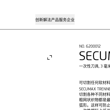
创新解法
产品
服务
企业
NO. 6200012
SECU
一次性刀具, 3 
可切割任何软材
SECUMAX T
切割各种不同材
粗网状织物都是最适
弧形。这样可防