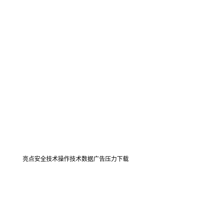
亮点
安全技术
操作
技术数据
广告压力
下载