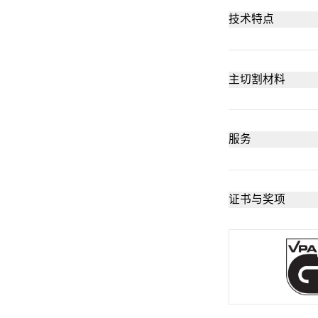
技术特点
最高安全级
主切割材料
泡沫、聚苯
一次性刀具
服务
培训视频
纺织，材料
符合人体工
证书与奖项
技术数据表
抓毛布
切割深度 (3 
咨询服务
毛毡
适合左右手