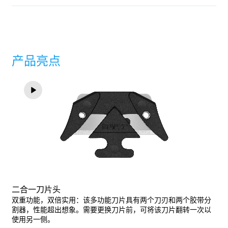
切割深度 (6 mm)
数层金属薄片或纸张
胶带分割器
纱线，绳索
产品亮点
适合左右手使用
毛毡
挂绳孔
可打印，适合用于广告
二合一刀片头
双重功能，双倍实用：该多功能刀片具有两个刀刃和两个胶带分
割器，性能超出想象。需要更换刀片前，可将该刀片翻转一次以
使用另一侧。