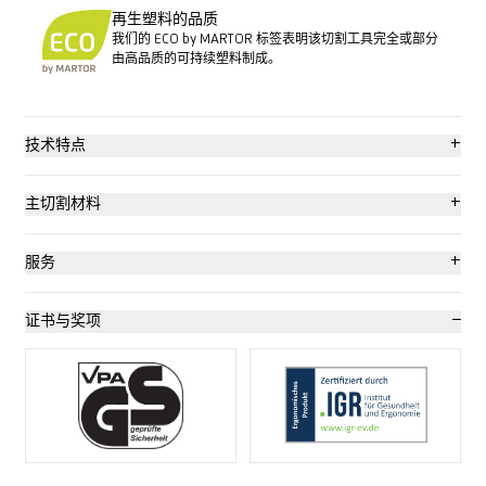
再生塑料的品质
我们的 ECO by MARTOR 标签表明该切割工具完全或部分
由高品质的可持续塑料制成。
+
技术特点
最高安全级别
+
主切割材料
无工具刀片更换
硬纸板：最高 2 层
+
服务
耐磨
包装、伸展和收缩金属薄片
安全海报
−
证书与奖项
非常符合人体工程学
胶带
培训视频
可使用 2 次的刀片
塑胶打包带
技术数据表
刀身中 1 个备用刀片
袋装货物
咨询服务