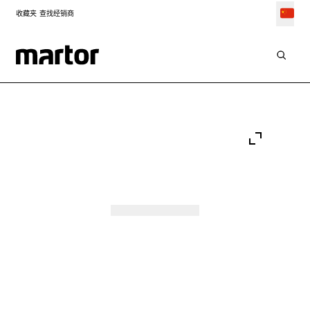
收藏夹
查找经销商
Go to:
Go to:
Go to:
Slide 1
Go to:
Slide 2
Go to:
Slide 3
Go to:
Slide 4
Go to:
Slide 5
Go to:
Slide 6
Slide 7
Slide 8