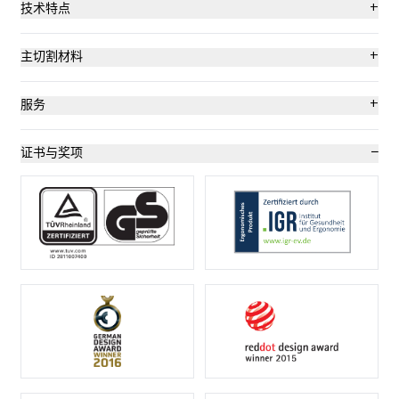
+
技术特点
最高安全级别
+
主切割材料
无工具刀片更换
硬纸板：最高 2 层
+
服务
耐磨
包装、伸展和收缩金属薄片
安全海报
−
证书与奖项
非常符合人体工程学
胶带
培训视频
可使用 2 次的刀片
塑胶打包带
技术数据表
刀身中 1 个备用刀片
袋装货物
咨询服务
切割深度 (6 mm)
数层金属薄片或纸张
胶带分割器
纱线，绳索