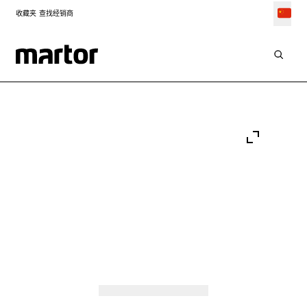
收藏夹
查找经销商
Go to:
Go to:
Go to:
Slide 1
Go to:
Slide 2
Go to:
Slide 3
Go to:
Slide 4
Go to:
Slide 5
Go to:
Slide 6
Go to:
Slide 7
Go to:
Slide 8
Slide 9
Slide 10