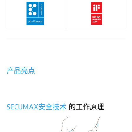
软柄
毛毡
适合左右手使用
挂绳孔
可打印，适合用于广告
产品亮点
SECUMAX安全技术
的工作原理