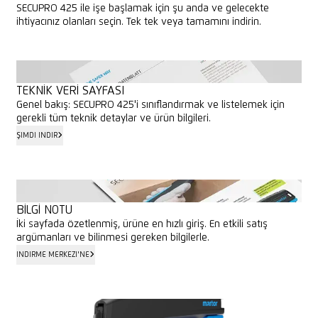
SECUPRO 425 ile işe başlamak için şu anda ve gelecekte
ihtiyacınız olanları seçin. Tek tek veya tamamını indirin.
TÜM MEDYA VE VERILER
TÜM MEDYA VE VERILER
TEKNIK VERI SAYFASI
Genel bakış: SECUPRO 425'i sınıflandırmak ve listelemek için
gerekli tüm teknik detaylar ve ürün bilgileri.
ŞIMDI INDIR
ŞIMDI INDIR
BILGI NOTU
İki sayfada özetlenmiş, ürüne en hızlı giriş. En etkili satış
argümanları ve bilinmesi gereken bilgilerle.
İNDIRME MERKEZI'NE
İNDIRME MERKEZI'NE