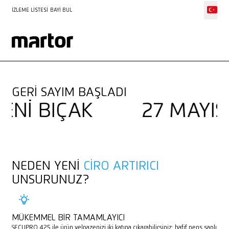
İZLEME LISTESI
BAYI BUL
ETKILEYICI BIR HAFIFLIK
SECUPRO 425
GERI SAYIM BAŞLADI
NI BIÇAK
27 MAYIS'
NEDEN YENI
CIRO ARTIRICI
UNSURUNUZ?
MÜKEMMEL BIR TAMAMLAYICI
SECUPRO 425 ile ürün yelpazenizi iki katına çıkarabilirsiniz: hafif pens saplı