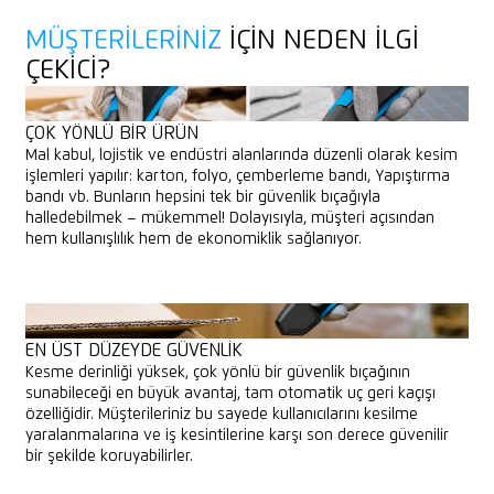
MÜŞTERILERINIZ
IÇIN NEDEN ILGI
ÇEKICI?
ÇOK YÖNLÜ BIR ÜRÜN
Mal kabul, lojistik ve endüstri alanlarında düzenli olarak kesim
işlemleri yapılır: karton, folyo, çemberleme bandı, Yapıştırma
bandı vb. Bunların hepsini tek bir güvenlik bıçağıyla
halledebilmek – mükemmel! Dolayısıyla, müşteri açısından
hem kullanışlılık hem de ekonomiklik sağlanıyor.
EN ÜST DÜZEYDE GÜVENLIK
Kesme derinliği yüksek, çok yönlü bir güvenlik bıçağının
sunabileceği en büyük avantaj, tam otomatik uç geri kaçışı
özelliğidir. Müşterileriniz bu sayede kullanıcılarını kesilme
yaralanmalarına ve iş kesintilerine karşı son derece güvenilir
bir şekilde koruyabilirler.