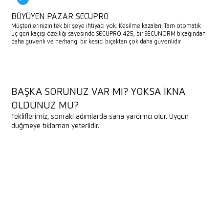
BÜYÜYEN PAZAR SECUPRO
Müşterilerinizin tek bir şeye ihtiyacı yok: Kesilme kazaları! Tam otomatik
uç geri kaçışı özelliği sayesinde SECUPRO 425, bir SECUNORM bıçağından
daha güvenli ve herhangi bir kesici bıçaktan çok daha güvenlidir.
BAŞKA SORUNUZ VAR MI? YOKSA IKNA
OLDUNUZ MU?
Tekliflerimiz, sonraki adımlarda sana yardımcı olur. Uygun
düğmeye tıklaman yeterlidir.
DANIŞMANLIK HIZMETI RANDEVUSU AL
DANIŞMANLIK HIZMETI RANDEVUSU AL
ÖRNEK BIÇAK ISTEYIN
SATIŞ MATERYALLERINI INDIRIN
ÖRNEK BIÇAK ISTEYIN
SATIŞ MATERYALLERINI INDIRIN
LISTELEME VERILERINI INDIR
LISTELEME VERILERINI INDIR