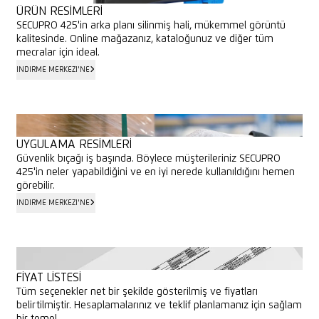
ÜRÜN RESIMLERI
SECUPRO 425'in arka planı silinmiş hali, mükemmel görüntü
kalitesinde. Online mağazanız, kataloğunuz ve diğer tüm
mecralar için ideal.
İNDIRME MERKEZI'NE
İNDIRME MERKEZI'NE
UYGULAMA RESIMLERI
Güvenlik bıçağı iş başında. Böylece müşterileriniz SECUPRO
425'in neler yapabildiğini ve en iyi nerede kullanıldığını hemen
görebilir.
İNDIRME MERKEZI'NE
İNDIRME MERKEZI'NE
FIYAT LISTESI
Tüm seçenekler net bir şekilde gösterilmiş ve fiyatları
belirtilmiştir. Hesaplamalarınız ve teklif planlamanız için sağlam