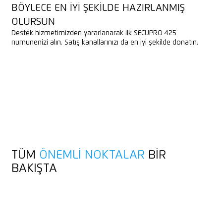
BÖYLECE EN IYI ŞEKILDE HAZIRLANMIŞ
OLURSUN
Destek hizmetimizden yararlanarak ilk SECUPRO 425
numunenizi alın. Satış kanallarınızı da en iyi şekilde donatın.
DANIŞMANLIK HIZMETI RANDEVUSU AL
DANIŞMANLIK HIZMETI RANDEVUSU AL
ÖRNEK BIÇAK ISTEYIN
SATIŞ MATERYALLERINI INDIRIN
ÖRNEK BIÇAK ISTEYIN
SATIŞ MATERYALLERINI INDIRIN
LISTELEME VERILERINI INDIR
LISTELEME VERILERINI INDIR
TÜM
ÖNEMLI NOKTALAR
BIR
BAKIŞTA