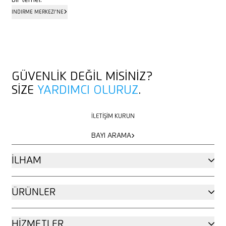
bir temel.
İNDIRME MERKEZI'NE
İNDIRME MERKEZI'NE
GÜVENLIK DEĞIL MISINIZ?
SIZE
YARDIMCI OLURUZ
.
İLETIŞIM KURUN
İLETIŞIM KURUN
BAYI ARAMA
BAYI ARAMA
İLHAM
ÜRÜNLER
HIZMETLER