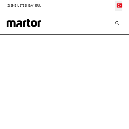
İZLEME LISTESI
BAYI BUL
BIZIMLE
ILETIŞIME GEÇIN
Her zaman sana tavsiye ve yardımla yanındayız. Bizi telefonla
arayabilir veya iletişim formumuzu doldurabilirsin – sorunun
için sabırsızlanıyoruz!
Kişisel hizmet
48 saat içinde hızlı geri dönüş
Tüm bilgiler her zaman elinizin altında