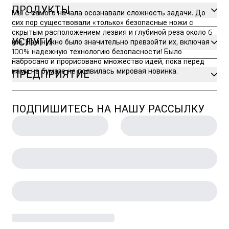
ПРОДУКТЫ
Мы с самого начала осознавали сложность задачи. До
сих пор существовали «только» безопасные ножи с
скрытым расположением лезвия и глубиной реза около 6
УСЛУГИ
мм. Нам нужно было значительно превзойти их, включая
100% надежную технологию безопасности! Было
набросано и прорисовано множество идей, пока перед
нами на бумаге не появилась мировая новинка.
ПРЕДПРИЯТИЕ
ПОДПИШИТЕСЬ НА НАШУ РАССЫЛКУ