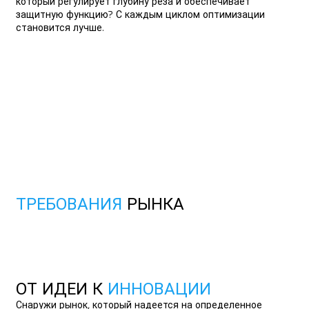
который регулирует глубину реза и обеспечивает
защитную функцию? С каждым циклом оптимизации
становится лучше.
РАД,
ЧТО ТЫ ЕСТЬ!
SECUMAX 370 — первый сертифицированный GS
безопасный нож со скрытым расположением лезвия и
глубиной реза до 10 мм. Идеально подходит для резания
толстых картонных коробок — без ущерба для
безопасности пользователя и товара.
О ПРОДУКТЕ
О ПРОДУКТЕ
ТРЕБОВАНИЯ
РЫНКА
ОТ ИДЕИ К
ИННОВАЦИИ
Снаружи рынок, который надеется на определенное