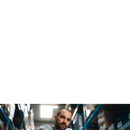
Um eure Arbeitssicherheit auf ein neues Level zu bringen,
brauchst du sehr gutes Werkzeug – und sehr gute Argumente.
MARTOR liefert dir beides. Unsere Sicherheitsmesser halten
die Unfallzahlen beim Schneiden extrem niedrig. Die
Ausfallzeiten sind geringer, der Firma geht’s besser – und
deinen Leuten auch.