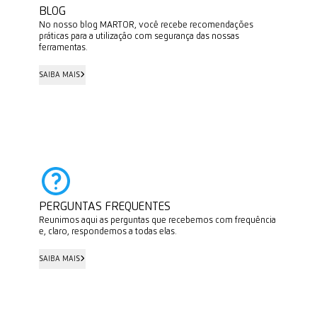
submetidas a pressão lateral excessiva ou se caírem, as
BLOG
lâminas de cerâmica podem partir-se.
No nosso blog MARTOR, você recebe recomendações
práticas para a utilização com segurança das nossas
ferramentas.
SAIBA MAIS
SAIBA MAIS
PERGUNTAS FREQUENTES
Reunimos aqui as perguntas que recebemos com frequência
e, claro, respondemos a todas elas.
SAIBA MAIS
SAIBA MAIS