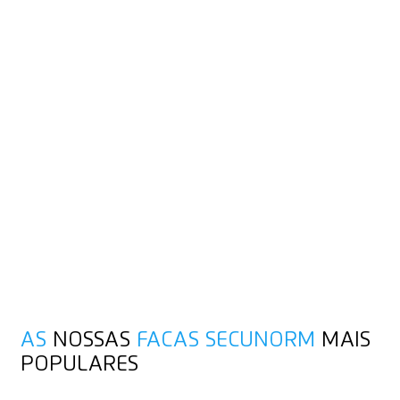
COMO FUNCIONA A
TECNOLOGIA DE
SEGURANÇA
Polegar para cima – para um grau de segurança elevado.
Assim que começar a cortar, solte o controle deslizante.
Assim, a lâmina volta a desaparecer imediatamente no cabo
após o corte.
Retração automática da lâmina para uma elevada proteção
do utilizador
Alta proteção contra ferimentos com as facas SECUNORM com
baixa profundidade de corte
AS
NOSSAS
FACAS SECUNORM
MAIS
POPULARES