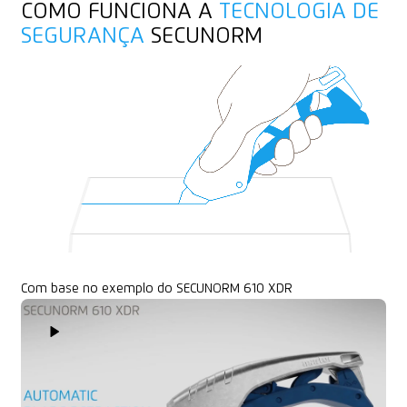
Bobina de fita
COMO FUNCIONA A
TECNOLOGIA DE
Película laminada
SEGURANÇA
SECUNORM
Fio, cordão
Com base no exemplo do SECUNORM 610 XDR
Play Video