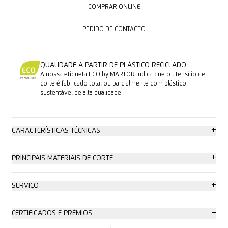
COMPRAR ONLINE
PEDIDO DE CONTACTO
PEDIDO DE CONTACTO
QUALIDADE A PARTIR DE PLÁSTICO RECICLADO
A nossa etiqueta ECO by MARTOR indica que o utensílio de
corte é fabricado total ou parcialmente com plástico
sustentável de alta qualidade.
+
CARACTERÍSTICAS TÉCNICAS
Elevada segurança
+
PRINCIPAIS MATERIAIS DE CORTE
Substituição da lâmina sem ferramentas
Papelão: até 2 camadas
+
SERVIÇO
Elevada proteção contra abrasão
Embalagem, filme stretch
Poster de segurança
−
CERTIFICADOS E PRÉMIOS