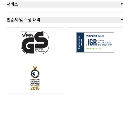
도구 없이 칼날 교체
골판지: 2겹까지
+
서비스
내마모성이 매우 좋음
플라스틱 스트랩 끈
안전 포스터
−
인증서 및 수상 내역
매우 인체공학적임
고무
교육 영상
이동을 위한 안전잠금장치
PVC
기술 데이터시트
2회 이용가능한 칼날
카펫
자문 서비스
컷팅 깊이 (16 mm)
직물
부드러운 그립
랩핑, 스트레치, 수축 호일
오른손 및 왼손잡이용 칼
호일 또는 종이 층
랜야드 홀
테이프