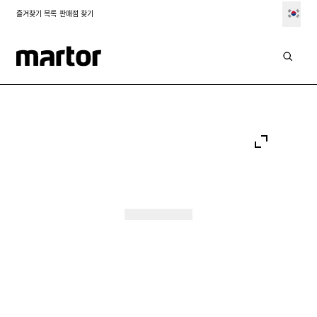
즐겨찾기 목록
판매점 찾기
Go to:
Go to:
Go to:
Slide 1
Go to:
Slide 2
Go to:
Slide 3
Go to:
Slide 4
Slide 5
Slide 6