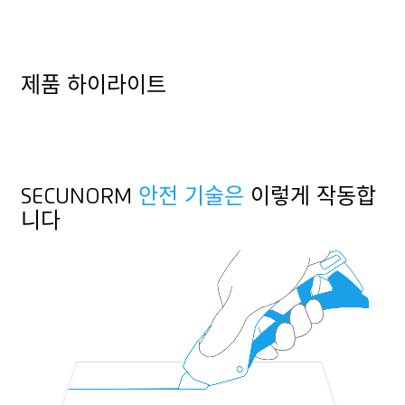
컷팅 깊이 (13 mm)
호일 또는 종이 층
세라믹 칼날 사용 가능
실, 코드
제품 하이라이트
둥근 사다리꼴 칼날
직물
오른손 및 왼손잡이용 칼
SECUNORM
안전 기술은
이렇게 작동합
랜야드 홀
니다
홍보물에 적합