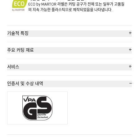
ECO by MARTOR 라벨은 커팅 공구가 전체 또는 일부가 고품질
의 지속 가능한 플라스틱으로 제작되었음을 나타냅니다.
+
기술적 특징
완전자동 칼날 복귀
+
주요 커팅 재료
도구 없이 칼날 교체
골판지: 3겹까지
+
서비스
내마모성
랩핑, 스트레치, 수축 호일
안전 포스터
−
인증서 및 수상 내역
매우 인체공학적임
플라스틱 스트랩 끈
교육 영상
이동을 위한 안전잠금장치
테이프
기술 데이터시트
2회 이용가능한 칼날
Bag 포장된 상품
자문 서비스