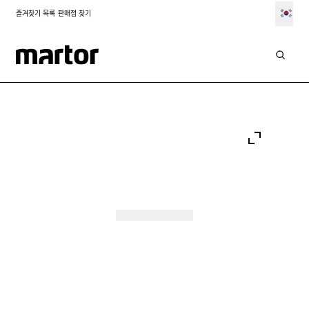
즐겨찾기 목록
판매점 찾기
Go to:
Go to:
Go to:
Slide 1
Go to:
Slide 2
Go to:
Slide 3
Go to:
Slide 4
Go to:
Slide 5
Slide 6
Slide 7