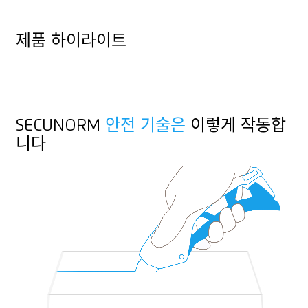
중작업용
직물
제품 하이라이트
금속 감지 제품
호일 또는 종이 층
X-ray 추적 가능
코팅필름
랜야드 홀
SECUNORM
안전 기술은
이렇게 작동합
라미네이티드 필름
니다
실, 코드