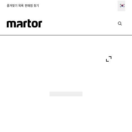
즐겨찾기 목록
판매점 찾기
Go to:
Go to:
Go to:
Slide 1
Go to:
Slide 2
Go to:
Slide 3
Go to:
Slide 4
Go to:
Slide 5
Slide 6
Slide 7