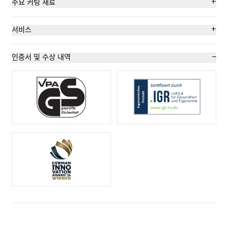
+
주요 커팅 재료
더 안전한 칼날교체(자석 이용)
Bag 포장된 상품
+
서비스
내마모성이 매우 좋음
골판지: 3겹까지
안전 포스터
−
인증서 및 수상 내역
매우 인체공학적임
랩핑, 스트레치, 수축 호일
교육 영상
이동을 위한 안전잠금장치
플라스틱 스트랩 끈
기술 데이터시트
컷팅 깊이 (18 mm)
폴리스틸렌 폼
자문 서비스
둥근 사다리꼴 칼날
펠트
오른손 및 왼손잡이용 칼
양모
개별 각인 가능
테이프