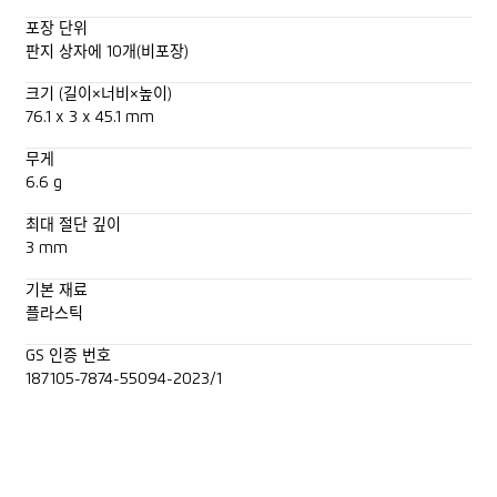
포장 단위
판지 상자에 10개(비포장)
크기 (길이×너비×높이)
76.1 x 3 x 45.1 mm
무게
6.6 g
최대 절단 깊이
3 mm
기본 재료
플라스틱
GS 인증 번호
187105-7874-55094-2023/1