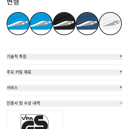
변형
+
기술적 특징
숨겨진 칼날
+
주요 커팅 재료
칼날 비교체식 칼
랩핑, 스트레치, 수축 호일
+
서비스
인체공학적
테이프
교육 영상
−
인증서 및 수상 내역
컷팅 깊이 (3 mm)
호일 또는 종이 층
기술 데이터시트