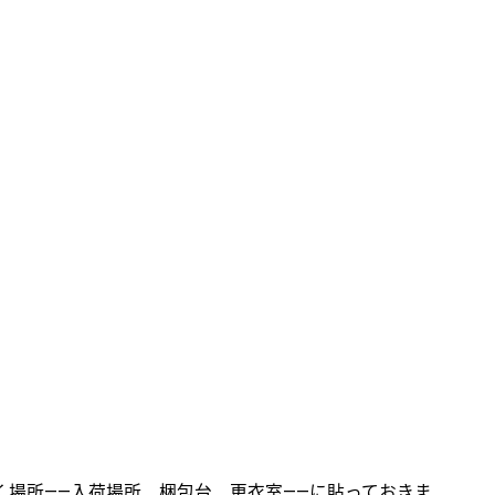
く場所――入荷場所、梱包台、更衣室――に貼っておきま