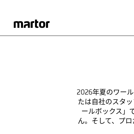
ス。
2026年夏。あなたの会社、チーム、そしてワールドカ
れば、皆が一体となる瞬間を生み出し、業務の安定も保
プ・ツールボックス」は、プロが頼りにしているツール
確実に。もちろん、安全に。
ツールボックスを無料で請求する
ツールボックスを無料で請求する
2026年夏のワ
たは自社のスタッ
ールボックス」
ん。そして、プロ