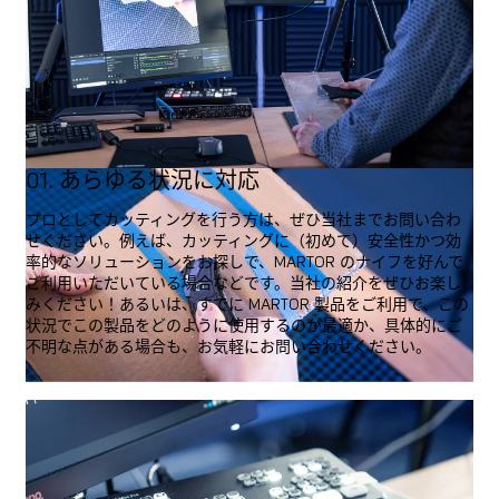
01. あらゆる状況に対応
プロとしてカッティングを行う方は、ぜひ当社までお問い合わ
せください。例えば、カッティングに（初めて）安全性かつ効
率的なソリューションをお探しで、MARTOR のナイフを好んで
ご利用いただいている場合などです。当社の紹介をぜひお楽し
みください！あるいは、すでに MARTOR 製品をご利用で、この
状況でこの製品をどのように使用するのが最適か、具体的にご
不明な点がある場合も、お気軽にお問い合わせください。