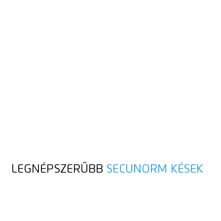
ÍGY MŰKÖDIK A
BIZTONSÁGI
TECHNOLÓGIA
Hüvelykujj fel – a magas biztonságért. Amint elkezdi a
vágóélt, engedje el a pengekinyomót. Így a penge a vágóél
után azonnal visszahúzódik a nyélben.
automatikus pengevisszahúzás a magas felhasználói
védelem érdekében
Magas védelem a SECUNORM késeknél, kis vágásmélységgel
LEGNÉPSZERŰBB
SECUNORM KÉSEK