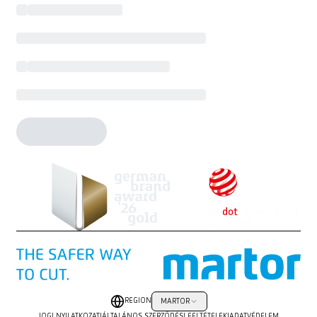
REGION
MARTOR
JOGI NYILATKOZAT
|
ÁLTALÁNOS SZERZŐDÉSI FELTÉTELEK
|
ADATVÉDELEM