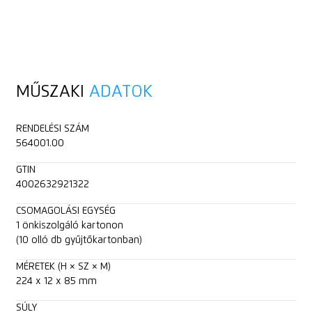
MŰSZAKI
ADATOK
RENDELÉSI SZÁM
564001.00
GTIN
4002632921322
CSOMAGOLÁSI EGYSÉG
1 önkiszolgáló kartonon
(10 olló db gyűjtőkartonban)
MÉRETEK (H × SZ × M)
224 x 12 x 85 mm
SÚLY