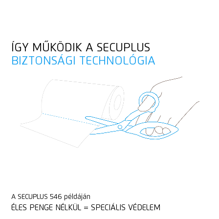
Nagy igénybevételre
Fonal, zsinór
Rozsdamentes
ÍGY MŰKÖDIK A SECUPLUS
Tekercs, -sztreccs, -zsugorfólia
BIZTONSÁGI TECHNOLÓGIA
Lekerekített végek
PVC padlóburkoló
A SECUPLUS 546 példáján
ÉLES PENGE NÉLKÜL = SPECIÁLIS VÉDELEM