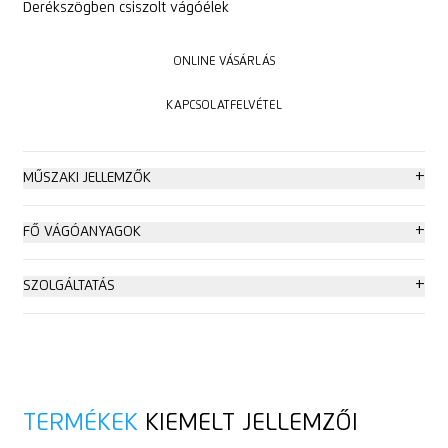
Derékszögben csiszolt vágóélek
ONLINE VÁSÁRLÁS
ONLINE VÁSÁRLÁS
KAPCSOLATFELVÉTEL
KAPCSOLATFELVÉTEL
+
MŰSZAKI JELLEMZŐK
Fokozott biztonság
+
FŐ VÁGÓANYAGOK
Rendkívül ergonómikus
Karton: 2 rétegig
+
SZOLGÁLTATÁS
Vágóél hosszúsága (85 mm)
Műanyag pántolószalag
Oktató videó
Puha markolat
Fólia,- és papírrétegek
Műszaki adatlap
TERMÉKEK
KIEMELT JELLEMZŐI
Jobb,- és balkezesek számára
Textil
Tanácsadás