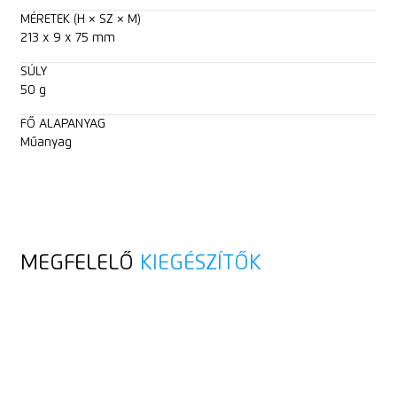
MÉRETEK (H × SZ × M)
213 x 9 x 75 mm
SÚLY
50 g
FŐ ALAPANYAG
Műanyag
MEGFELELŐ
KIEGÉSZÍTŐK