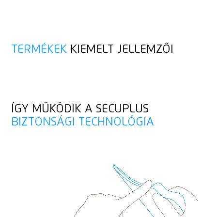
Ergonómikus
Tekercset lefejteni
Műszaki adatlap
Jobb,- és balkezesek számára
Tanácsadás
TERMÉKEK
KIEMELT JELLEMZŐI
Fűzőszem a rögzítéshez
ÍGY MŰKÖDIK A SECUPLUS
BIZTONSÁGI TECHNOLÓGIA