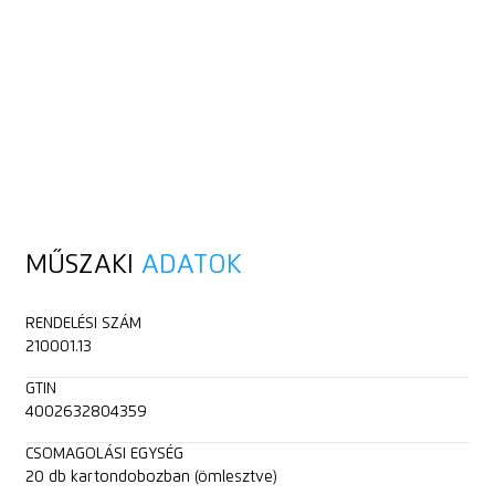
MŰSZAKI
ADATOK
RENDELÉSI SZÁM
210001.13
GTIN
4002632804359
CSOMAGOLÁSI EGYSÉG
20 db kartondobozban (ömlesztve)