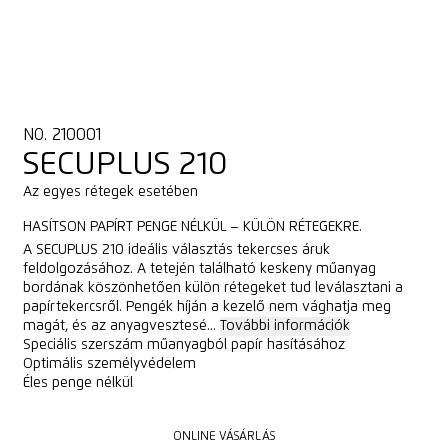
NO. 210001
SECUPLUS 210
Az egyes rétegek esetében
HASÍTSON PAPÍRT PENGE NÉLKÜL – KÜLÖN RÉTEGEKRE.
A SECUPLUS 210 ideális választás tekercses áruk
feldolgozásához. A tetején található keskeny műanyag
bordának köszönhetően külön rétegeket tud leválasztani a
papírtekercsről. Pengék híján a kezelő nem vághatja meg
magát, és az anyagvesztesé...
További információk
Speciális szerszám műanyagból papír hasításához
Optimális személyvédelem
Éles penge nélkül
ONLINE VÁSÁRLÁS
ONLINE VÁSÁRLÁS