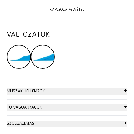
KAPCSOLATFELVÉTEL
KAPCSOLATFELVÉTEL
VÁLTOZATOK
+
MŰSZAKI JELLEMZŐK
Fokozott biztonság
+
FŐ VÁGÓANYAGOK
Penge nélkül
Fólia,- és papírrétegek
+
SZOLGÁLTATÁS