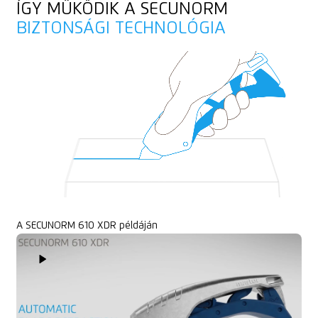
Fűzőszem a rögzítéshez
ÍGY MŰKÖDIK A SECUNORM
Laminált fólia
BIZTONSÁGI TECHNOLÓGIA
Fonal, zsinór
A SECUNORM 610 XDR példáján
Play Video