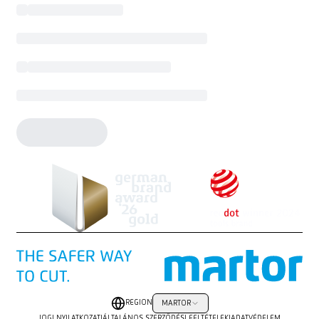
REGION
MARTOR
JOGI NYILATKOZAT
|
ÁLTALÁNOS SZERZŐDÉSI FELTÉTELEK
|
ADATVÉDELEM