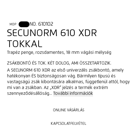
NO. 610102
MDP
XDR
SECUNORM 610 XDR
TOKKAL
Trapéz penge, rozsdamentes, 18 mm vágási mélység
ZSÁKBONTÓ ÉS TOK. KÉT DOLOG, AMI ÖSSZETARTOZIK.
A SECUNORM 610 XDR az első univerzális zsákbontó, amely
hatékonyan ÉS biztonságosan vág. Bármilyen típusú és
vastagságú zsák kibontására alkalmas, függetlenül attól, hogy
mi van a zsákban. Az „XDR” jelzés a termék extrém
szennyeződésállóság...
További információk
ONLINE VÁSÁRLÁS
ONLINE VÁSÁRLÁS
KAPCSOLATFELVÉTEL
KAPCSOLATFELVÉTEL