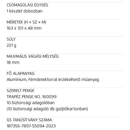
CSOMAGOLÁSI EGYSÉG
1 készlet dobozban
MÉRETEK (H × SZ × M)
163 x 101 x 48 mm
SÚLY
221 g
MAXIMÁLIS VÁGÁSI MÉLYSÉG
18 mm
FŐ ALAPANYAG
Alumínium, Fémdetektorral érzékelhető műanyag
SZERELT PENGE
TRAPÉZ PENGE NO. 160099
10 biztonsági adagolóban
(10 biztonsági adagoló db gyűjtőkartonban)
GS TANÚSÍTVÁNY SZÁMA
187356-7897-55094-2023