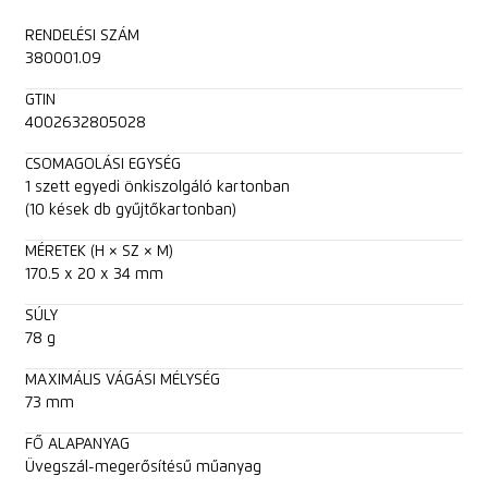
RENDELÉSI SZÁM
380001.09
GTIN
4002632805028
CSOMAGOLÁSI EGYSÉG
1 szett egyedi önkiszolgáló kartonban
(10 kések db gyűjtőkartonban)
MÉRETEK (H × SZ × M)
170.5 x 20 x 34 mm
SÚLY
78 g
MAXIMÁLIS VÁGÁSI MÉLYSÉG
73 mm
FŐ ALAPANYAG
Üvegszál-megerősítésű műanyag