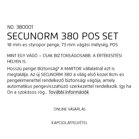
NO. 380001
SECUNORM 380 POS SET
18 mm-es styropor penge, 73 mm vágási mélység, POS
MINT EGY VÁGÓ – CSAK BIZTONSÁGOSABB. A ÉRTÉKESÍTÉSI
HELYEN IS.
Hosszú penge! Biztonság? A MARTOR vállalatnál ezt is
megtalálja. Az új SECUNORM 380 a világ első közel 8cm-es
pengekimenettel rendelkező biztonsági vágója, amely
automatikus pengevisszahúzó szerkezettel rendelkezik. Így ha
Ön a szokásos rög...
További információk
ONLINE VÁSÁRLÁS
ONLINE VÁSÁRLÁS
KAPCSOLATFELVÉTEL
KAPCSOLATFELVÉTEL