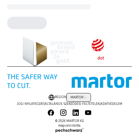
REGION
MARTOR
JOGI NYILATKOZAT
|
ÁLTALÁNOS SZERZŐDÉSI FELTÉTELEK
|
ADATVÉDELEM
© 2026 MARTOR KG
megvalósította: