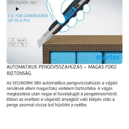
Play Video
AUTOMATIKUS PENGEVISSZAHÚZÁS – MAGAS FOKÚ
BIZTONSÁG
Az SECUNORM 380 automatikus pengevisszahúzás a vágási
sérülések elleni magasfokú védelem biztosítéka. A vágás
megkezdése után vegye el hüvelykujját a pengekinyomóról.
Ebben az esetben a vágandó anyagból való kilépés után a
penge azonnal vissza tud húzódni a nyélbe.