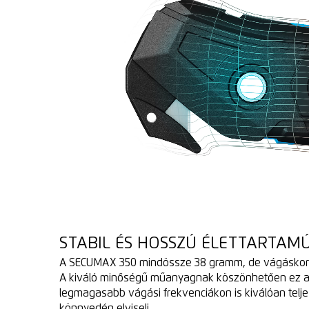
STABIL ÉS HOSSZÚ ÉLETTARTAM
A SECUMAX 350 mindössze 38 gramm, de vágáskor i
A kiváló minőségű műanyagnak köszönhetően ez az
legmagasabb vágási frekvenciákon is kiválóan telje
könnyedén elviseli.