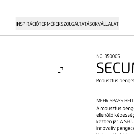
INSPIRÁCIÓ
TERMÉKEK
SZOLGÁLTATÁSOK
VÁLLALAT
NO. 350005
SECU
Robusztus penge
MEHR SPASS BEI D
A robusztus penge
ellenálló képess
kézben jár. A SEC
innovatív pengecs