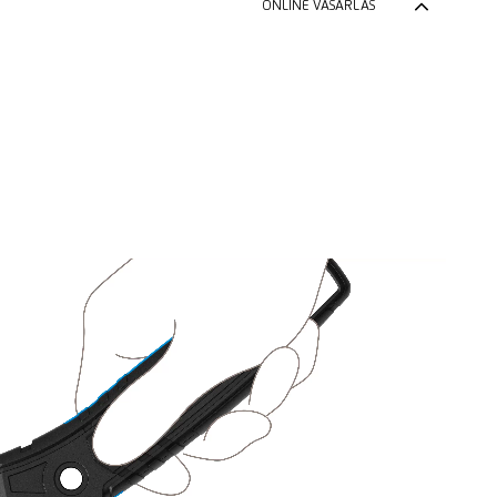
ONLINE VÁSÁRLÁS
Zurück zum 
elület reklámhoz