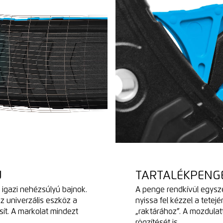
Ú
TARTALÉKPENG
gazi nehézsúlyú bajnok.
A penge rendkívül egysz
 univerzális eszköz a
nyissa fel kézzel a tetej
sít. A markolat mindezt
„raktárához”. A mozdulat
rögzítését is.