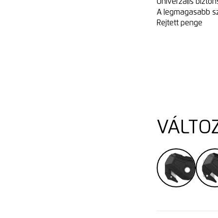
Univerzális bizto
A legmagasabb sz
Rejtett penge
VÁLTO