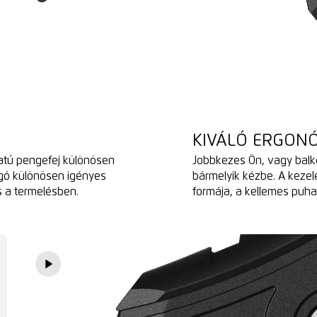
KIVÁLÓ ERGON
tú pengefej különösen
Jobbkezes Ön, vagy balk
gó különösen igényes
bármelyik kézbe. A kezelé
s a termelésben.
formája, a kellemes puha 