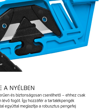
E A NYÉLBEN
erűen és biztonságosan cserélhető – ehhez csak
én lévő fogót. Így hozzáfér a tartalékpengék
tal egyúttal meglazítja a robusztus pengefej