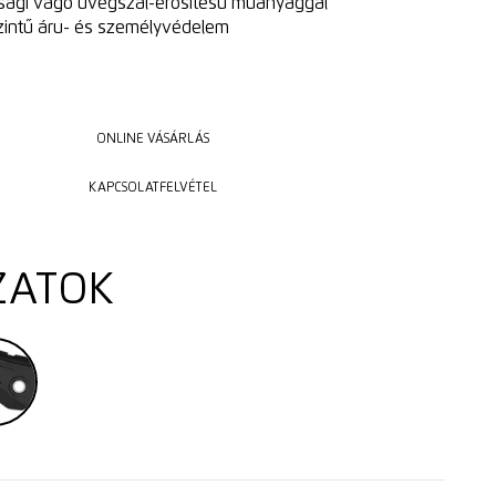
nsági vágó üvegszál-erősítésű műanyaggal
intű áru- és személyvédelem
ONLINE VÁSÁRLÁS
ONLINE VÁSÁRLÁS
KAPCSOLATFELVÉTEL
KAPCSOLATFELVÉTEL
ZATOK