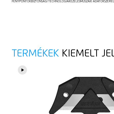
FÉNYPONTOK
BIZTONSÁGI TECHNOLÓGIA
KEZELÉS
MŰSZAKI ADATOK
SZERE
TERMÉKEK
KIEMELT JE