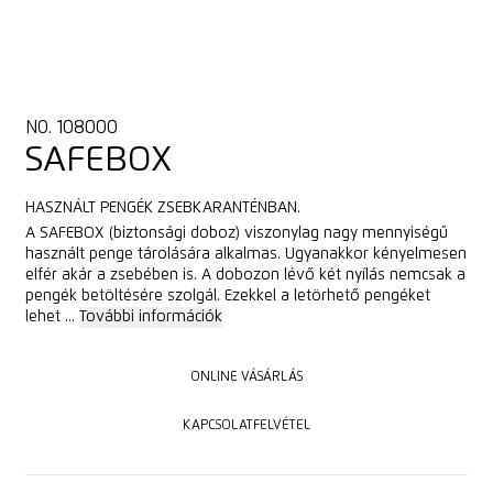
NO. 108000
SAFEBOX
HASZNÁLT PENGÉK ZSEBKARANTÉNBAN.
A SAFEBOX (biztonsági doboz) viszonylag nagy mennyiségű
használt penge tárolására alkalmas. Ugyanakkor kényelmesen
elfér akár a zsebében is. A dobozon lévő két nyílás nemcsak a
pengék betöltésére szolgál. Ezekkel a letörhető pengéket
lehet ...
További információk
ONLINE VÁSÁRLÁS
ONLINE VÁSÁRLÁS
KAPCSOLATFELVÉTEL
KAPCSOLATFELVÉTEL