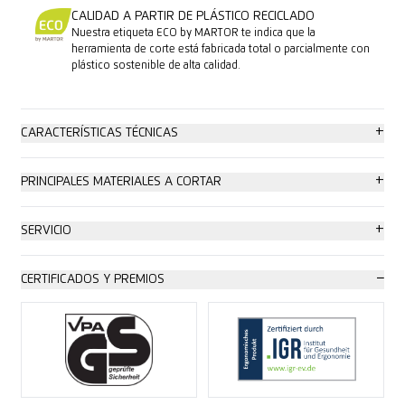
CALIDAD A PARTIR DE PLÁSTICO RECICLADO
Nuestra etiqueta ECO by MARTOR te indica que la
herramienta de corte está fabricada total o parcialmente con
plástico sostenible de alta calidad.
+
CARACTERÍSTICAS TÉCNICAS
Nivel de seguridad: máximo
+
PRINCIPALES MATERIALES A CORTAR
Cambio de hoja sin herramientas
Cartón: hasta 2 capas
+
SERVICIO
Alta protección contra la abrasión
Láminas de embalaje, extensibles y contáctiles
Póster de seguridad
−
CERTIFICADOS Y PREMIOS
Muy ergonómico
Cinta adhesiva
Vídeo de formacion
Hoja de doble filo
Flejes de plástico
Hoja de datos técnicos