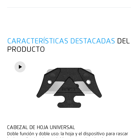
1 hoja de recambio en el mango
Mercaderías en bolsas
Asesoramiento
Profundidad de corte (6 mm)
Papel y láminas en rollos
Perforador de cintas adhesivas
Hilo, cuerda
CARACTERÍSTICAS DESTACADAS
DEL
PRODUCTO
Para diestros y zurdos
Fieltro
Ojal para fijación
Adecuado para imprimir publicidad
CABEZAL DE HOJA UNIVERSAL
Doble función y doble uso: la hoja y el dispositivo para rascar