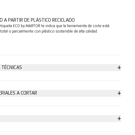
D A PARTIR DE PLÁSTICO RECICLADO
etiqueta ECO by MARTOR te indica que la herramienta de corte está
 total o parcialmente con plástico sostenible de alta calidad.
+
 TÉCNICAS
guridad: máximo
+
ERIALES A CORTAR
a 2 capas
e hoja
+