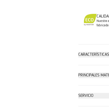
CALIDA
Nuestra 
fabricada
CARACTERÍSTICAS
Nivel de se
PRINCIPALES MAT
Cartón: hast
Sin cambio d
SERVICIO