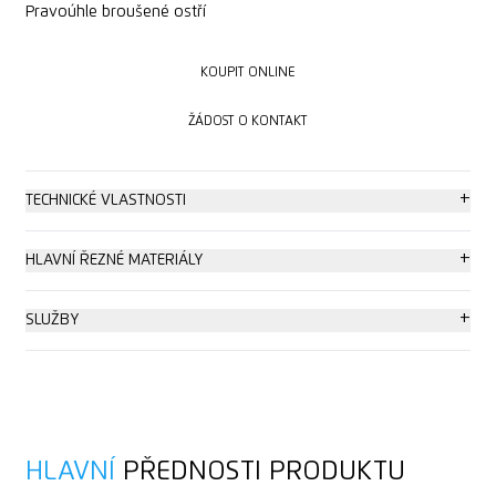
Pravoúhle broušené ostří
KOUPIT ONLINE
KOUPIT ONLINE
ŽÁDOST O KONTAKT
ŽÁDOST O KONTAKT
+
TECHNICKÉ VLASTNOSTI
Speciální zabezpečení
+
HLAVNÍ ŘEZNÉ MATERIÁLY
Výjimečně ergonomický
Karton: až 2 vrstvy
+
SLUŽBY
Délka ostří ( 85 mm)
Plastové stahovací pásky
Instruktážní video
Nůž pro praváky i leváky
Vrstvy fólie a papíru
Technický list
HLAVNÍ
PŘEDNOSTI PRODUKTU
Pro náročná řezání
Textil
Poradenství