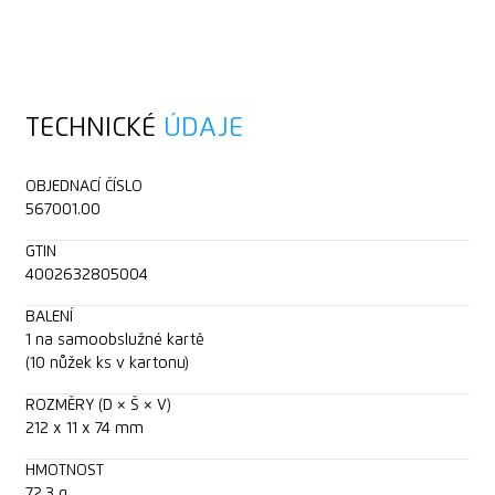
TECHNICKÉ
ÚDAJE
OBJEDNACÍ ČÍSLO
567001.00
GTIN
4002632805004
BALENÍ
1 na samoobslužné kartě
(10 nůžek ks v kartonu)
ROZMĚRY (D × Š × V)
212 x 11 x 74 mm
HMOTNOST
72.3 g