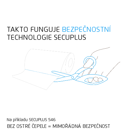
Nerezový
Příze, provaz
Možnost individuálního gravírování
TAKTO FUNGUJE
BEZPEČNOSTNÍ
Obalová, elastická, smršťovací fólie
TECHNOLOGIE SECUPLUS
Zaoblené špičky
Podlahová krytina z PVC
Detekovatelný rentgenem
Detekovatelný detektorem kovu
Na příkladu SECUPLUS 546
BEZ OSTRÉ ČEPELE = MIMOŘÁDNÁ BEZPEČNOST