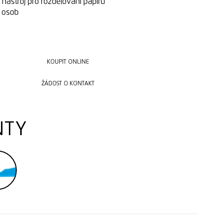
 nástroj pro rozdělování papíru
a osob
KOUPIT ONLINE
KOUPIT ONLINE
ŽÁDOST O KONTAKT
ŽÁDOST O KONTAKT
NTY