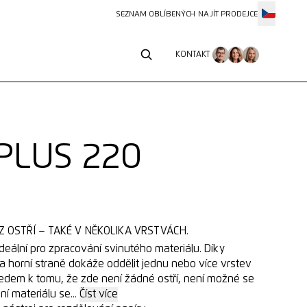
SEZNAM OBLÍBENÝCH
NAJÍT PRODEJCE
KONTAKT
KONTAKT
PLUS 220
Z OSTŘÍ –⁠ TAKÉ V NĚKOLIKA VRSTVÁCH.
deální pro zpracování svinutého materiálu. Díky
na horní straně dokáže oddělit jednu nebo více vrstev
hledem k tomu, že zde není žádné ostří, není možné se
í materiálu se...
Číst více