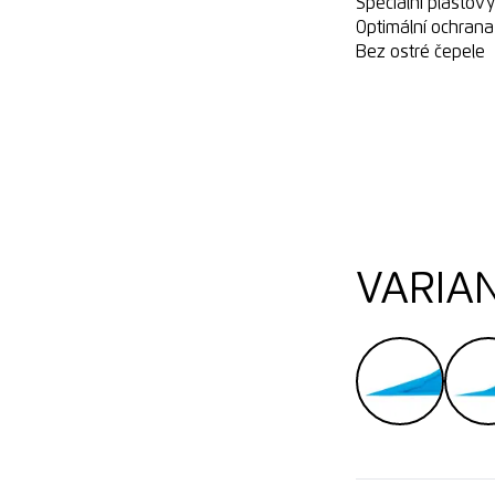
Speciální plastový
Optimální ochran
Bez ostré čepele
VARIA