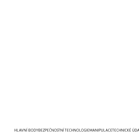
HLAVNÍ BODY
BEZPEČNOSTNÍ TECHNOLOGIE
MANIPULACE
TECHNICKÉ ÚD