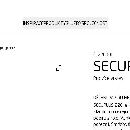
INSPIRACE
PRODUKTY
SLUŽBY
SPOLEČNOST
UPLUS 220
Č. 220001
SECU
Pro více vrstev
DĚLENÍ PAPÍRU BE
SECUPLUS 220 je i
stabilnímu okraji 
papíru z role. Vz
pořezat. Smršťován