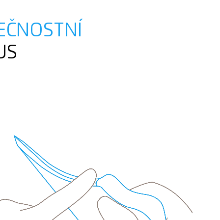
EČNOSTNÍ
US