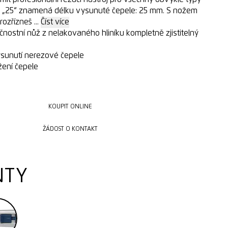
y. „25“ znamená délku vysunuté čepele: 25 mm. S nožem
ozřízneš ...
Číst více
čnostní nůž z nelakovaného hliníku kompletně zjistitelný
sunutí nerezové čepele
žení čepele
KOUPIT ONLINE
KOUPIT ONLINE
ŽÁDOST O KONTAKT
ŽÁDOST O KONTAKT
NTY