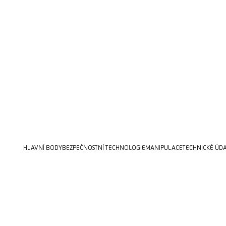
HLAVNÍ BODY
BEZPEČNOSTNÍ TECHNOLOGIE
MANIPULACE
TECHNICKÉ ÚD