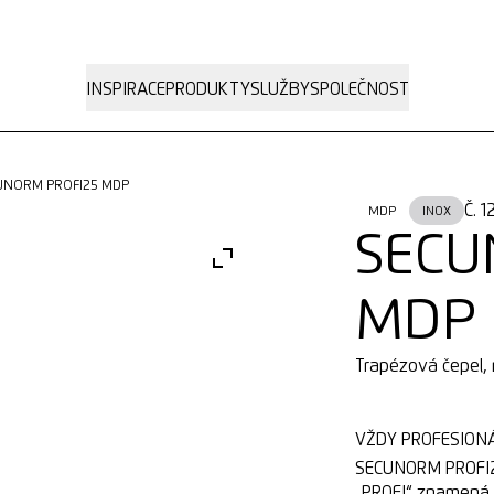
INSPIRACE
PRODUKTY
SLUŽBY
SPOLEČNOST
CUNORM PROFI25 MDP
Č. 
MDP
INOX
SECU
MDP
Trapézová čepel,
VŽDY PROFESIONÁL
SECUNORM PROFI25
„PROFI“ znamená m