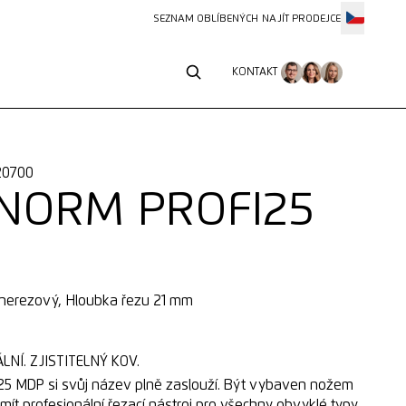
SEZNAM OBLÍBENÝCH
NAJÍT PRODEJCE
KONTAKT
KONTAKT
120700
NORM PROFI25
 nerezový, Hloubka řezu 21 mm
NÍ. ZJISTITELNÝ KOV.
 MDP si svůj název plně zaslouží. Být vybaven nožem
ít profesionální řezací nástroj pro všechny obvyklé typy