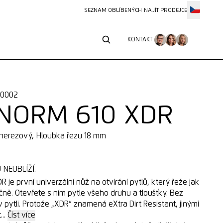
SEZNAM OBLÍBENÝCH
NAJÍT PRODEJCE
KONTAKT
KONTAKT
10002
NORM 610 XDR
 nerezový, Hloubka řezu 18 mm
NEUBLÍŽÍ.
je první univerzální nůž na otvírání pytlů, který řeže jak
čně. Otevřete s ním pytle všeho druhu a tloušťky. Bez
 pytli. Protože „XDR“ znamená eXtra Dirt Resistant, jinými
...
Číst více