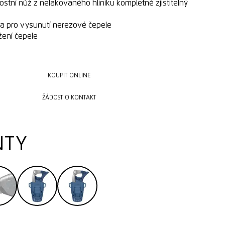
ostní nůž z nelakovaného hliníku kompletně zjistitelný
a pro vysunutí nerezové čepele
žení čepele
KOUPIT ONLINE
KOUPIT ONLINE
ŽÁDOST O KONTAKT
ŽÁDOST O KONTAKT
NTY