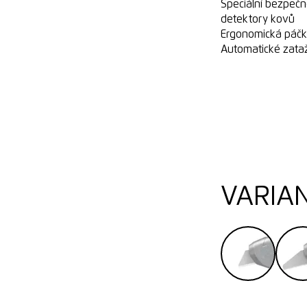
Speciální bezpečn
detektory kovů
Ergonomická páčk
Automatické zata
VARIA