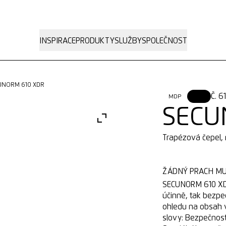
INSPIRACE
PRODUKTY
SLUŽBY
SPOLEČNOST
CUNORM 610 XDR
Č. 6
MDP
XDR
SECU
Trapézová čepel,
ŽÁDNÝ PRACH MU 
SECUNORM 610 XDR 
účinně, tak bezpe
ohledu na obsah v
slovy: Bezpečnost