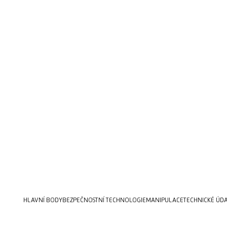
HLAVNÍ BODY
BEZPEČNOSTNÍ TECHNOLOGIE
MANIPULACE
TECHNICKÉ ÚD