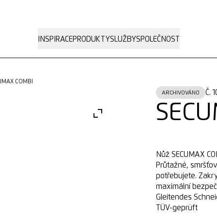
INSPIRACE
PRODUKTY
SLUŽBY
SPOLEČNOST
CUMAX COMBI
Č. 
ARCHIVOVÁNO
SECU
Nůž SECUMAX COMBI
Průtažné, smršťov
potřebujete. Zakr
maximální bezpečn
Gleitendes Schne
TÜV-geprüft