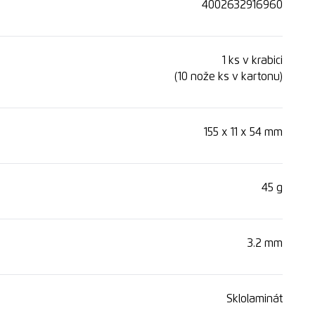
4002632916960
věšení
1 ks v krabici
(10 nože ks v kartonu)
sku pro reklamní účely
155 x 11 x 54 mm
í pás
45 g
3.2 mm
Sklolaminát