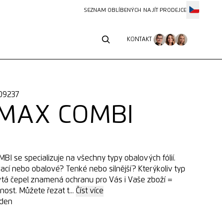
SEZNAM OBLÍBENÝCH
NAJÍT PRODEJCE
KONTAKT
KONTAKT
109237
MAX COMBI
 se specializuje na všechny typy obalových fólií.
ací nebo obalové? Tenké nebo silnější? Kterýkoliv typ
ytá čepel znamená ochranu pro Vás i Vaše zboží =
ost. Můžete řezat t...
Číst více
iden