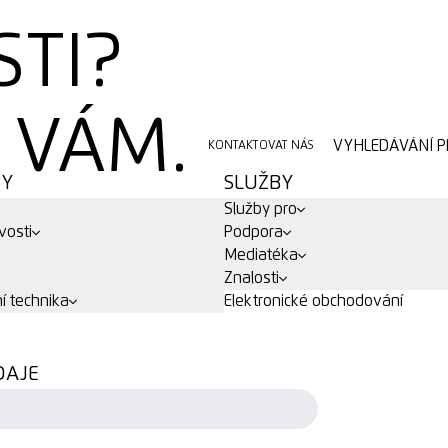
STI?
VÁM.
VYHLEDÁVÁNÍ P
KONTAKTOVAT NÁS
VYHLEDÁVÁNÍ P
KONTAKTOVAT NÁS
TY
SLUŽBY
Služby pro
vosti
Podpora
Mediatéka
Znalosti
í technika
Elektronické obchodování
DAJE