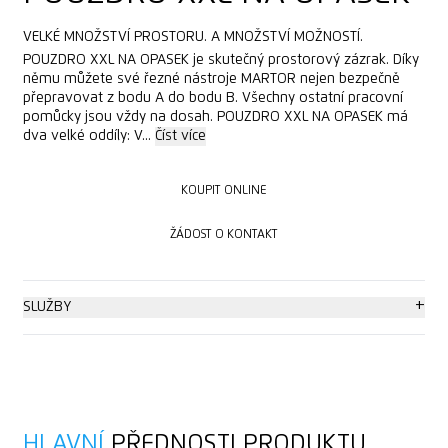
VELKÉ MNOŽSTVÍ PROSTORU. A MNOŽSTVÍ MOŽNOSTÍ.
POUZDRO XXL NA OPASEK je skutečný prostorový zázrak. Díky
němu můžete své řezné nástroje MARTOR nejen bezpečně
přepravovat z bodu A do bodu B. Všechny ostatní pracovní
pomůcky jsou vždy na dosah. POUZDRO XXL NA OPASEK má
dva velké oddíly: V...
Číst více
KOUPIT ONLINE
KOUPIT ONLINE
ŽÁDOST O KONTAKT
ŽÁDOST O KONTAKT
+
SLUŽBY
Poradenství
HLAVNÍ
PŘEDNOSTI PRODUKTU